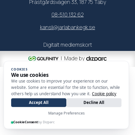
Prästgårdsvägen 33, 187 75 Täby
08-510 132 62
kansli@jarlabankegk.se
Digitalt medlemskort
| Made by
COOKIES
We use cookies
We use cookies to improve your experience on our
website. Some are essential for the site to function, while
others help us understand how you use it.
Cookie policy
Accept All
Decline All
Manage Preferences
CookieConsent
by Dizparc