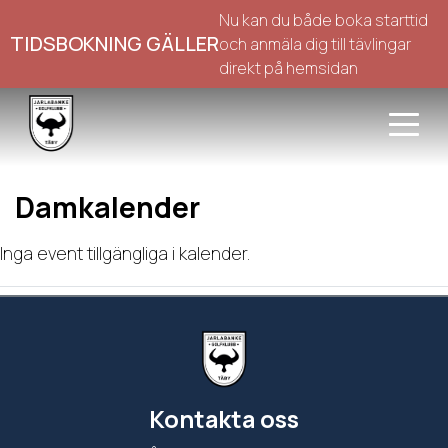
Nu kan du både boka starttid
TIDSBOKNING GÄLLER
och anmäla dig till tävlingar
direkt på hemsidan
Damkalender
Inga event tillgängliga i kalender.
Kontakta oss